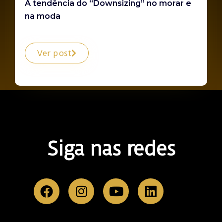
A tendência do “Downsizing” no morar e
na moda
Ver post
Siga nas redes
Adicione o texto do seu título aqui